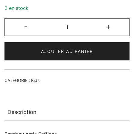
2 en stock
quantité
-
+
de
Bandeau
perle
AJOUTER AU PANIER
Raffinée
CATÉGORIE :
Kids
Description