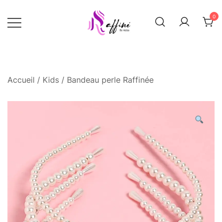
Skip
0
to
content
Raffinée By Aziza
Raffinee by
aziza
Accueil
/
Kids
/ Bandeau perle Raffinée