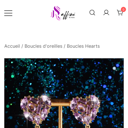
Skip
0
to
content
Raffinée By Aziza
Raffinee by
aziza
Accueil
/
Boucles d'oreilles
/ Boucles Hearts