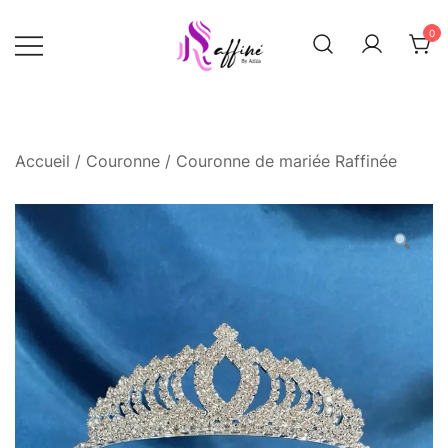
Skip
0
to
content
Raffinée By Aziza
Raffinee by
aziza
Accueil
/
Couronne
/ Couronne de mariée Raffinée