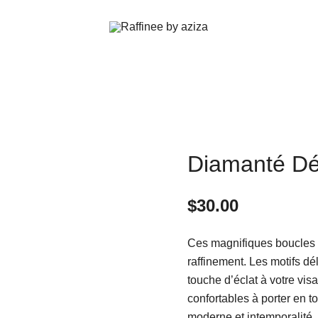
Raffinée By Aziza
Raffinee by aziza
Diamanté Dé
$
30.00
Ces magnifiques boucles d’
raffinement. Les motifs dél
touche d’éclat à votre vis
confortables à porter en t
moderne et intemporalité, 