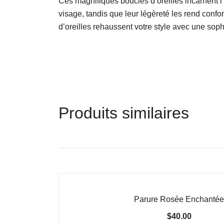
Ces magnifiques boucles d’oreilles incarnent l’é
visage, tandis que leur légèreté les rend confo
d’oreilles rehaussent votre style avec une sophis
Produits similaires
Parure Rosée Enchantée
$
40.00