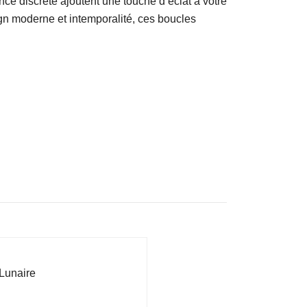
ance discrète ajoutent une touche d’éclat à votre
ign moderne et intemporalité, ces boucles
Lunaire