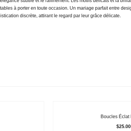
légance subtile et le raffinement. Les motifs délicats et la brill
rtables à porter en toute occasion. Un mariage parfait entre des
tication discrète, attirant le regard par leur grâce délicate.
Boucles Éclat 
$
25.00