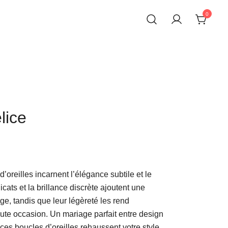
0
lice
oreilles incarnent l’élégance subtile et le
icats et la brillance discrète ajoutent une
age, tandis que leur légèreté les rend
oute occasion. Un mariage parfait entre design
ces boucles d’oreilles rehaussent votre style