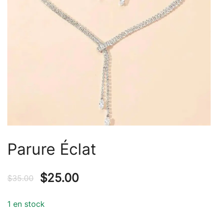
Parure Éclat
$
25.00
$
35.00
1 en stock