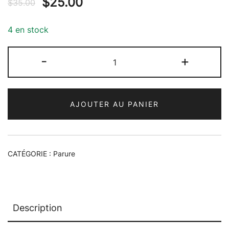
$
25.00
$
35.00
4 en stock
quantité
-
+
de
Parure
Glamour
AJOUTER AU PANIER
Raffinée
CATÉGORIE :
Parure
Description