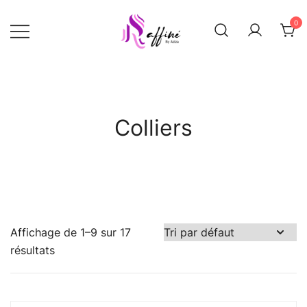
Skip
0
to
content
Raffinée By Aziza
Raffinee by
aziza
Colliers
Affichage de 1–9 sur 17
résultats