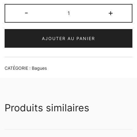
quantité
-
+
de
Bague
bling
AJOUTER AU PANIER
lady
CATÉGORIE :
Bagues
Produits similaires