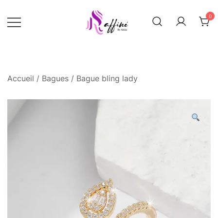
Skip
0
to
content
Raffinée By Aziza
Raffinee by
aziza
Accueil
/
Bagues
/ Bague bling lady