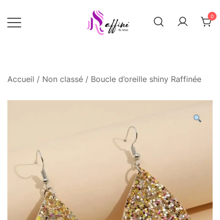
Skip
0
to
content
Raffinée By Aziza
Raffinee by
aziza
Accueil
/
Non classé
/ Boucle d’oreille shiny Raffinée