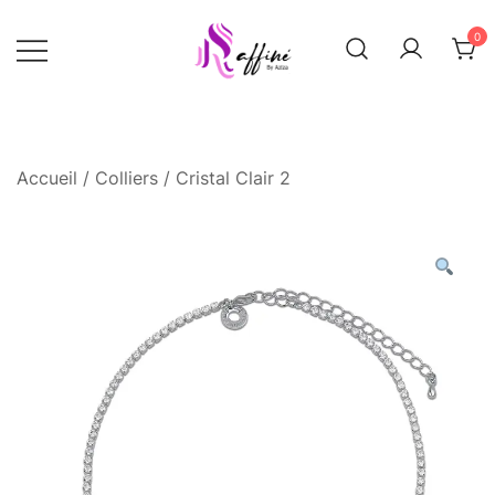
Skip
0
to
content
Raffinée By Aziza
Raffinee by
aziza
Accueil
/
Colliers
/ Cristal Clair 2